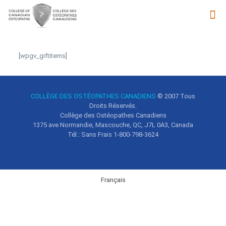
[wpgv_giftitems]
COLLÈGE DES OSTÉOPATHES CANADIENS
© 2007
Tous
Droits Réservés.
Collège des Ostéopathes Canadiens
1375 ave Normandie, Mascouche, QC, J7L 0A3, Canada
Tél.: Sans Frais 1-800-798-3624
Français