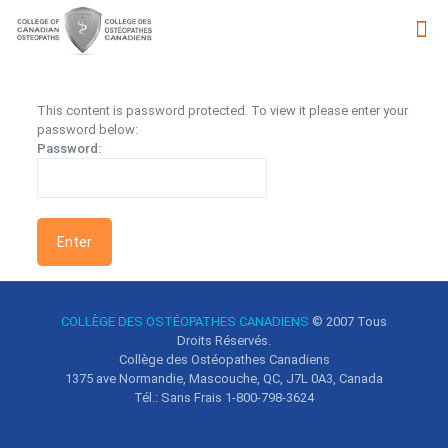
This content is password protected. To view it please enter your
password below:
Password:
COLLÈGE DES OSTÉOPATHES CANADIENS
© 2007
Tous
Droits Réservés.
Collège des Ostéopathes Canadiens
1375 ave Normandie, Mascouche, QC, J7L 0A3, Canada
Tél.: Sans Frais 1-800-798-3624