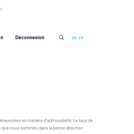
m
on
Déconnexion
EN
FR
rehaussées en matière d’admissibilité. Le taux de
me que nous sommes dans la bonne direction.