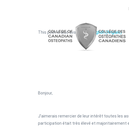
This post is also available in:
English
(
Anglais
)
Bonjour,
J’aimerais remercier de leur intérêt toutes les 
participation était très élevé et majoritaireme