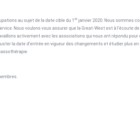
er
ations au sujet de la date cible du 1
janvier 2020. Nous sommes con
rvice. Nous voulons vous assurer que la Great-West est à l’écoute de
aillons activement avec les associations qui nous ont répondu pour di
ter la date d’entrée en vigueur des changements et étudier plus en p
massothérapie.
membres.