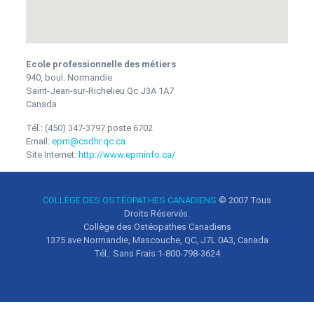
Ecole professionnelle des métiers
940, boul. Normandie
Saint-Jean-sur-Richelieu
Qc
J3A 1A7
Canada
Tél.:
(450) 347-3797 poste 6702
Email:
epm@csdhr.qc.ca
Site Internet:
http://www.epminfo.ca/
COLLÈGE DES OSTÉOPATHES CANADIENS
© 2007
Tous
Droits Réservés.
Collège des Ostéopathes Canadiens
1375 ave Normandie, Mascouche, QC, J7L 0A3, Canada
Tél.: Sans Frais 1-800-798-3624