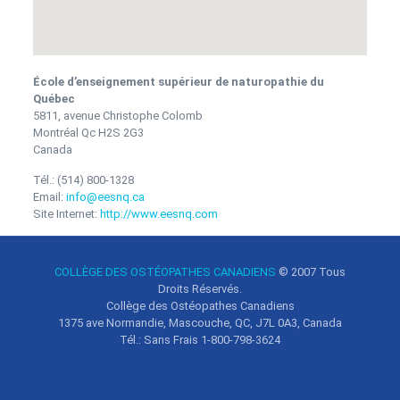
École d’enseignement supérieur de naturopathie du
Québec
5811, avenue Christophe Colomb
Montréal
Qc
H2S 2G3
Canada
Tél.:
(514) 800-1328
Email:
info@eesnq.ca
Site Internet:
http://www.eesnq.com
COLLÈGE DES OSTÉOPATHES CANADIENS
© 2007
Tous
Droits Réservés.
Collège des Ostéopathes Canadiens
1375 ave Normandie, Mascouche, QC, J7L 0A3, Canada
Tél.: Sans Frais 1-800-798-3624