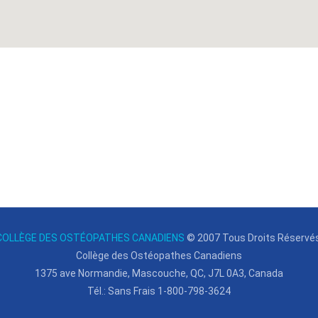
COLLÈGE DES OSTÉOPATHES CANADIENS
© 2007
Tous Droits Réservés
Collège des Ostéopathes Canadiens
1375 ave Normandie, Mascouche, QC, J7L 0A3, Canada
Tél.: Sans Frais 1-800-798-3624