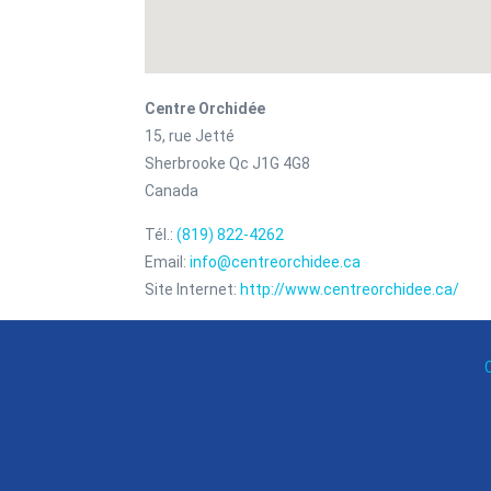
Centre Orchidée
15, rue Jetté
Sherbrooke
Qc
J1G 4G8
Canada
Tél.:
(819) 822-4262
Email:
info@centreorchidee.ca
Site Internet:
http://www.centreorchidee.ca/