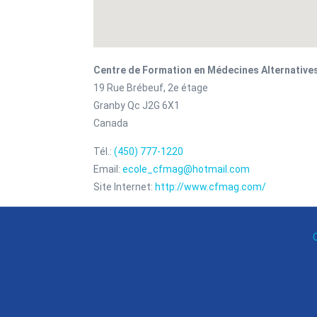
Centre de Formation en Médecines Alternative
19 Rue Brébeuf, 2e étage
Granby
Qc
J2G 6X1
Canada
Tél.:
(450) 777-1220
Email:
ecole_cfmag@hotmail.com
Site Internet:
http://www.cfmag.com/