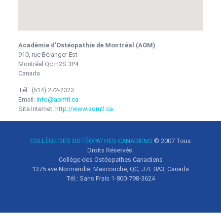
Académie d’Ostéopathie de Montréal (AOM)
910, rue Bélanger Est
Montréal
Qc
H2S 3P4
Canada
Tél.:
(514) 272-2323
Email:
info@aomtl.ca
Site Internet:
http://www.aomtl.ca
COLLÈGE DES OSTÉOPATHES CANADIENS
© 2007
Tous
Droits Réservés.
Collège des Ostéopathes Canadiens
1375 ave Normandie, Mascouche, QC, J7L 0A3, Canada
Tél.: Sans Frais 1-800-798-3624